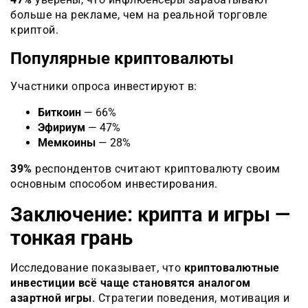
больше на рекламе, чем на реальной торговле
криптой.
Популярные криптовалюты
Участники опроса инвестируют в:
Биткоин
— 66%
Эфириум
— 47%
Мемкоины
— 28%
39%
респондентов считают криптовалюту своим
основным способом инвестирования.
Заключение: крипта и игры —
тонкая грань
Исследование показывает, что
криптовалютные
инвестиции всё чаще становятся аналогом
азартной игры
. Стратегии поведения, мотивация и