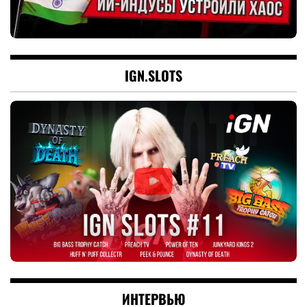
IGN.SLOTS
ИНТЕРВЬЮ