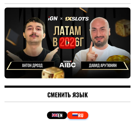
СМЕНИТЬ ЯЗЫК