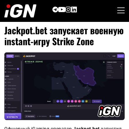
Skip
to
content
Jackpot.bet запускает военную
instant-игру Strike Zone
Офшорный iGaming-оператор
Jackpot.bet
запустил