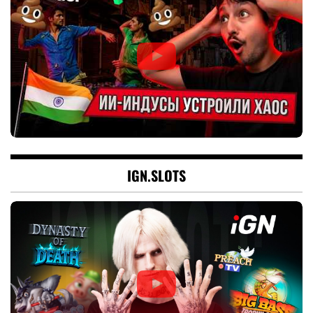
IGN.SLOTS