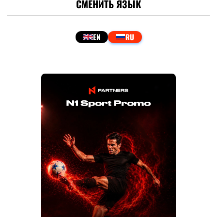
СМЕНИТЬ ЯЗЫК