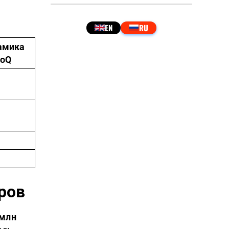
амика
oQ
ров
 млн