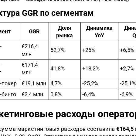
ктура GGR по сегментам
Доля
Динамика
Дин
мент
GGR
рынка
YoY
Q
-
€216,4
52,7%
+26%
+6,5%
млн
-
€171,4
41,8%
+18,2%
+2,7%
г
млн
-покер
€19,1 млн
4,7%
-25,2%
-25,1%
-бинго
€3,4 млн
0,8%
-6,4%
-6,9%
кетинговые расходы операто
сумма маркетинговых расходов составила
€164,5