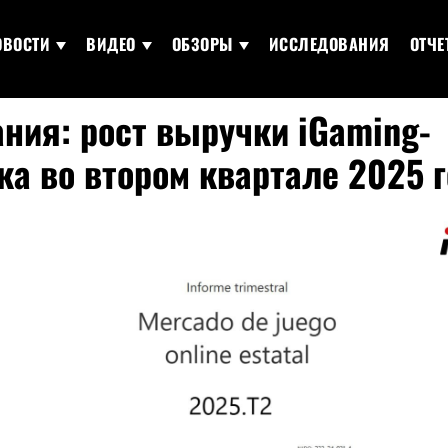
ОВОСТИ
ВИДЕО
ОБЗОРЫ
ИССЛЕДОВАНИЯ
ОТЧЕ
ния: рост выручки iGaming-
а во втором квартале 2025 