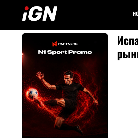
Skip
to
Н
content
Испа
рынк