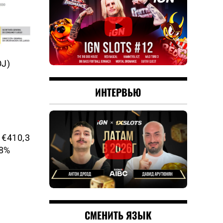
OJ)
ИНТЕРВЬЮ
 €410,3
,8%
СМЕНИТЬ ЯЗЫК