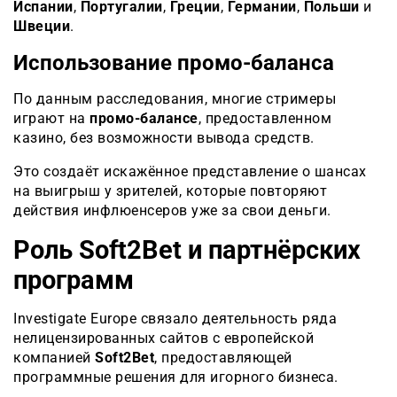
Испании
,
Португалии
,
Греции
,
Германии
,
Польши
и
Швеции
.
Использование промо-баланса
По данным расследования, многие стримеры
играют на
промо-балансе
, предоставленном
казино, без возможности вывода средств.
Это создаёт искажённое представление о шансах
на выигрыш у зрителей, которые повторяют
действия инфлюенсеров уже за свои деньги.
Роль Soft2Bet и партнёрских
программ
Investigate Europe связало деятельность ряда
нелицензированных сайтов с европейской
компанией
Soft2Bet
, предоставляющей
программные решения для игорного бизнеса.