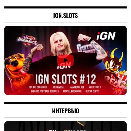
IGN.SLOTS
ИНТЕРВЬЮ