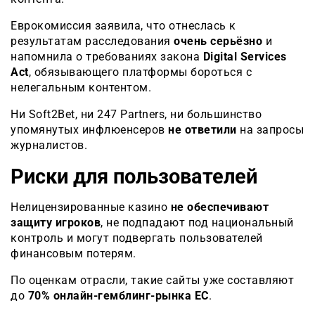
Еврокомиссия заявила, что отнеслась к
результатам расследования
очень серьёзно
и
напомнила о требованиях закона
Digital Services
Act
, обязывающего платформы бороться с
нелегальным контентом.
Ни Soft2Bet, ни 247 Partners, ни большинство
упомянутых инфлюенсеров
не ответили
на запросы
журналистов.
Риски для пользователей
Нелицензированные казино
не обеспечивают
защиту игроков
, не подпадают под национальный
контроль и могут подвергать пользователей
финансовым потерям.
По оценкам отрасли, такие сайты уже составляют
до
70% онлайн-гемблинг-рынк
а ЕС
.