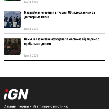
June 9, 2026
Масштабная операция в Турции: 86 задержанных за
договорные матчи
June 8, 2026
Семья в Казахстане осуждена за жестокое обращение с
приёмными детьми
June 8, 2026
Самый первый iGaming-новостник