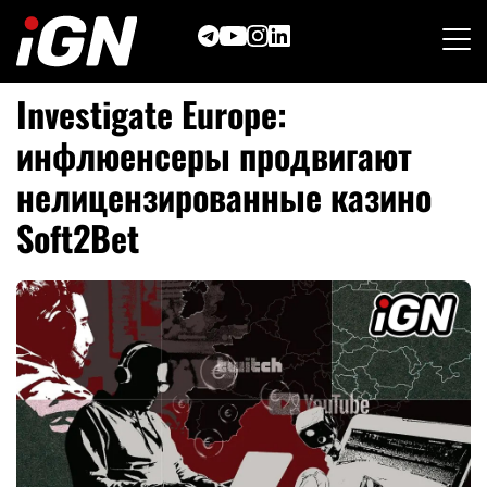
Skip
to
content
Investigate Europe:
инфлюенсеры продвигают
нелицензированны
е казино
Soft2Bet