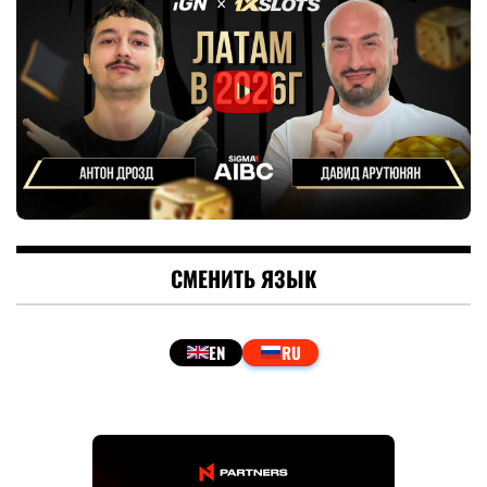
СМЕНИТЬ ЯЗЫК