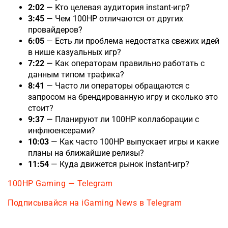
2:02
— Кто целевая аудитория instant-игр?
3:45
— Чем 100HP отличаются от других
провайдеров?
6:05
— Есть ли проблема недостатка свежих идей
в нише казуальных игр?
7:22
— Как операторам правильно работать с
данным типом трафика?
8:41
— Часто ли операторы обращаются с
запросом на брендированную игру и сколько это
стоит?
9:37
— Планируют ли 100HP коллаборации с
инфлюенсерами?
10:03
— Как часто 100HP выпускает игры и какие
планы на ближайшие релизы?
11:54
— Куда движется рынок instant-игр?
100HP Gaming — Telegram
Подписывайся на iGaming News в Telegram