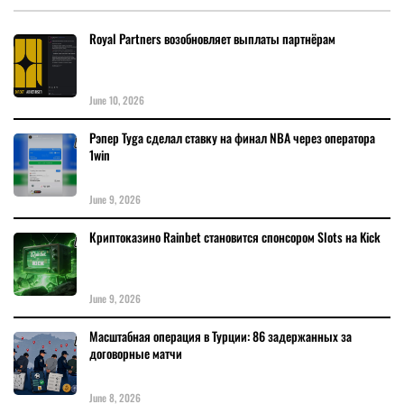
Royal Partners возобновляет выплаты партнёрам
June 10, 2026
Рэпер Tyga сделал ставку на финал NBA через оператора
1win
June 9, 2026
Криптоказино Rainbet становится спонсором Slots на Kick
June 9, 2026
Масштабная операция в Турции: 86 задержанных за
договорные матчи
June 8, 2026