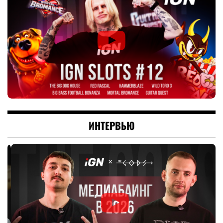
ИНТЕРВЬЮ