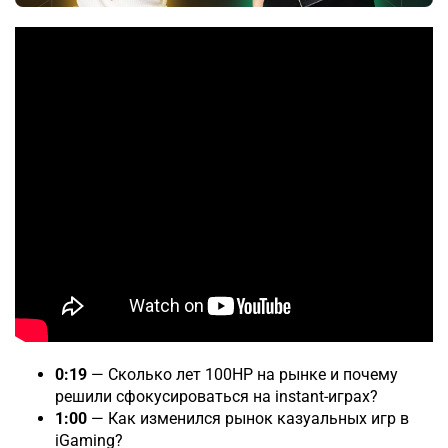
0:19
— Сколько лет 100HP на рынке и почему
решили сфокусироваться на instant-играх?
1:00
— Как изменился рынок казуальных игр в
iGaming?