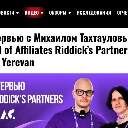
ОВОСТИ
ВИДЕО
ОБЗОРЫ
ИССЛЕДОВАНИЯ
ОТЧЕ
ервью с Михаилом Тахтаулов
 of Affiliates Riddick’s Partne
Yerevan