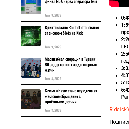
финал NBA через оператора 1win
June 9, 2026
0:4
1:3
Криптоказино Rainbet становится
пр
спонсором Slots на Kick
2:2
ГЕ
June 9, 2026
2:5
Масштабная операция в Турции:
год
86 задержанных за договорные
3:3
матчи
4:3
June 8, 2026
5:1
5:4
Семья в Казахстане осуждена за
жестокое обращение с
Par
приёмными детьми
Riddick’
June 8, 2026
Подпис