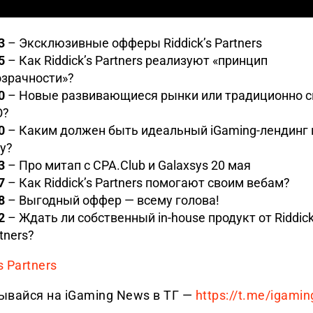
3
– Эксклюзивные офферы Riddick’s Partners
5
– Как Riddick’s Partners реализуют «принцип
озрачности»?
0
– Новые развивающиеся рынки или традиционно 
О?
0
– Каким должен быть идеальный iGaming-лендинг 
у?
3
– Про митап с CPA.Club и Galaxsys 20 мая
7
– Как Riddick’s Partners помогают своим вебам?
8
– Выгодный оффер — всему голова!
2
– Ждать ли собственный in-house продукт от Riddick
tners?
s Partners
ывайся на iGaming News в ТГ —
https://t.me/igamin