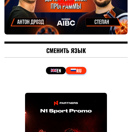
СМЕНИТЬ ЯЗЫК