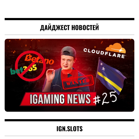
ДАЙДЖЕСТ НОВОСТЕЙ
IGN.SLOTS