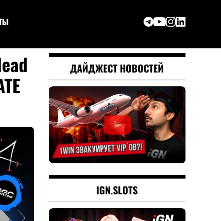
ТЫ
Head
ДАЙДЖЕСТ НОВОСТЕЙ
ATE
IGN.SLOTS