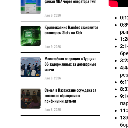
финал NBA через оператора 1win
June 9, 2026
0:1
0:3
Криптоказино Rainbet становится
ры
спонсором Slots на Kick
1:2
2:1
June 9, 2026
бре
Масштабная операция в Турции:
3:2
86 задержанных за договорные
4:4
матчи
рез
June 8, 2026
6:1
8:3
Семья в Казахстане осуждена за
жестокое обращение с
9:1
приёмными детьми
па
June 8, 2026
11:
13:
бор