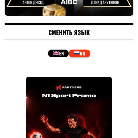
СМЕНИТЬ ЯЗЫК