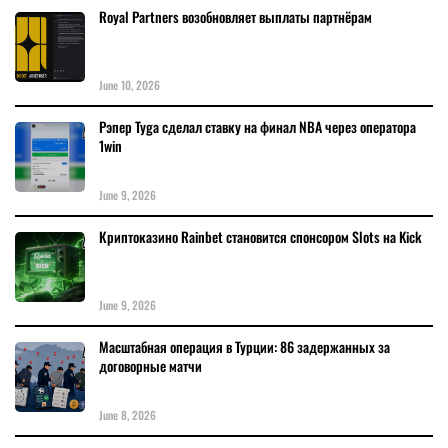
Royal Partners возобновляет выплаты партнёрам
June 10, 2026
Рэпер Tyga сделал ставку на финал NBA через оператора
1win
June 9, 2026
Криптоказино Rainbet становится спонсором Slots на Kick
June 9, 2026
Масштабная операция в Турции: 86 задержанных за
договорные матчи
June 8, 2026