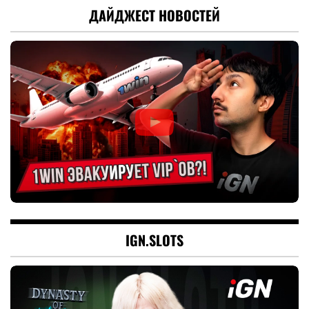
ДАЙДЖЕСТ НОВОСТЕЙ
IGN.SLOTS