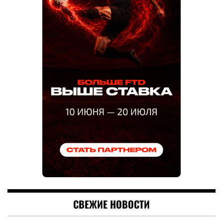
СВЕЖИЕ НОВОСТИ