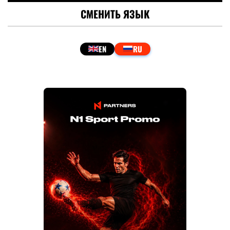
СМЕНИТЬ ЯЗЫК