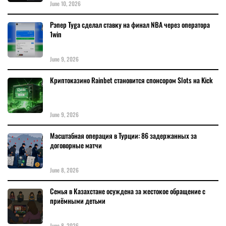
June 10, 2026
Рэпер Tyga сделал ставку на финал NBA через оператора
1win
June 9, 2026
Криптоказино Rainbet становится спонсором Slots на Kick
June 9, 2026
Масштабная операция в Турции: 86 задержанных за
договорные матчи
June 8, 2026
Семья в Казахстане осуждена за жестокое обращение с
приёмными детьми
June 8, 2026