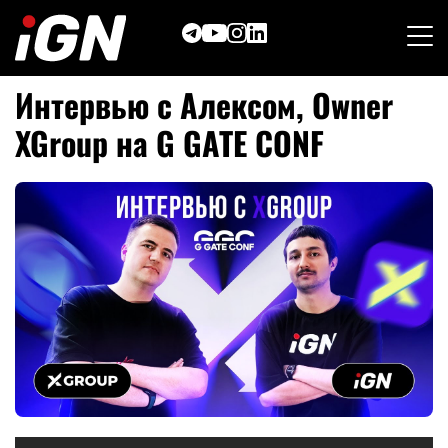
Skip
to
content
Интервью с Алексом, Owner
XGroup на G GATE CONF