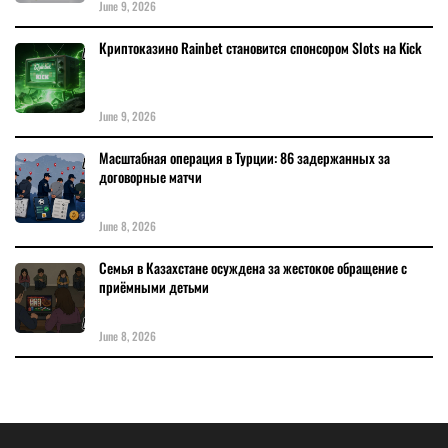
June 9, 2026
Криптоказино Rainbet становится спонсором Slots на Kick
June 9, 2026
Масштабная операция в Турции: 86 задержанных за
договорные матчи
June 8, 2026
Семья в Казахстане осуждена за жестокое обращение с
приёмными детьми
June 8, 2026