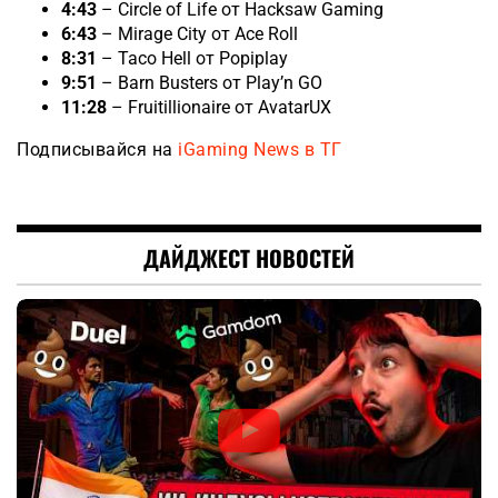
4:43
– Circle of Life от Hacksaw Gaming
6:43
– Mirage City от Ace Roll
8:31
– Taco Hell от Popiplay
9:51
– Barn Busters от Play’n GO
11:28
– Fruitillionaire от AvatarUX
Подписывайся на
iGaming News в ТГ
ДАЙДЖЕСТ НОВОСТЕЙ