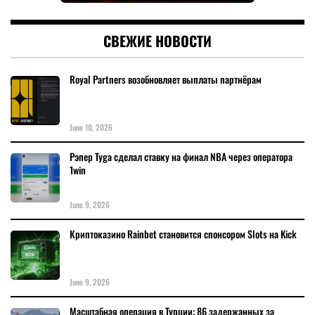
СВЕЖИЕ НОВОСТИ
Royal Partners возобновляет выплаты партнёрам
June 10, 2026
Рэпер Tyga сделал ставку на финал NBA через оператора
1win
June 9, 2026
Криптоказино Rainbet становится спонсором Slots на Kick
June 9, 2026
Масштабная операция в Турции: 86 задержанных за