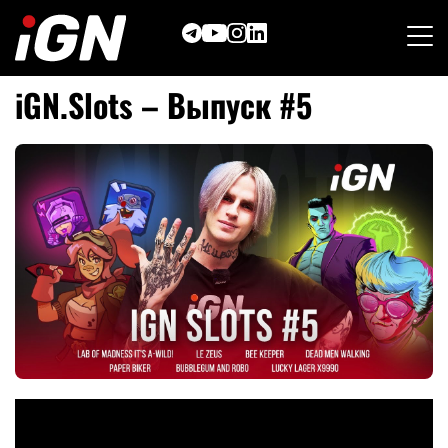
Skip
to
content
iGN.Slots – Выпуск #5