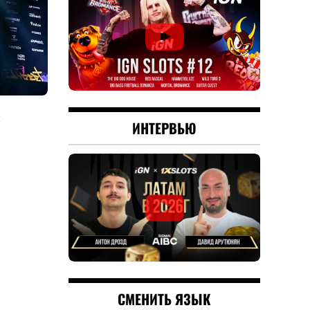
:
ИНТЕРВЬЮ
СМЕНИТЬ ЯЗЫК