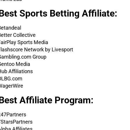
Best Sports Betting Affiliate:
Betandeal
etter Collective
FairPlay Sports Media
Flashscore Network by Livesport
Gambling.com Group
Gentoo Media
ub Affiliations
OLBG.com
WagerWire
Best Affiliate Program:
247Partners
7StarsPartners
lpha Affiliates