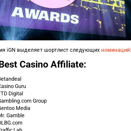
ия iGN выделяет шортлист следующих
номинаций
Best Casino Affiliate:
Betandeal
Casino Guru
TD Digital
Gambling.com Group
Gentoo Media
Mr. Gamble
OLBG.com
raffic Lab