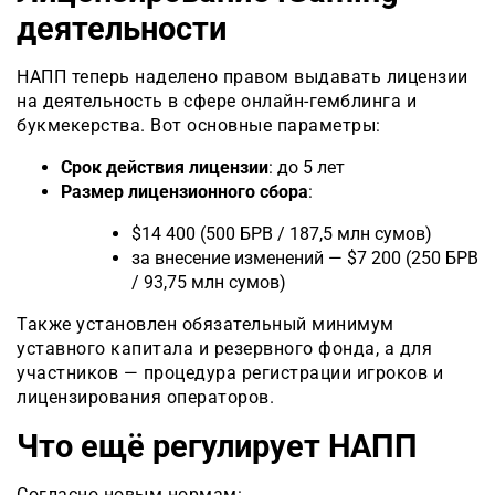
деятельности
НАПП теперь наделено правом выдавать лицензии
на деятельность в сфере онлайн-гемблинга и
букмекерства. Вот основные параметры:
Срок действия лицензии
: до 5 лет
Размер лицензионного сбора
:
$14 400 (500 БРВ / 187,5 млн сумов)
за внесение изменений — $7 200 (250 БРВ
/ 93,75 млн сумов)
Также установлен обязательный минимум
уставного капитала и резервного фонда, а для
участников — процедура регистрации игроков и
лицензирования операторов.
Что ещё регулирует НАПП
Согласно новым нормам: