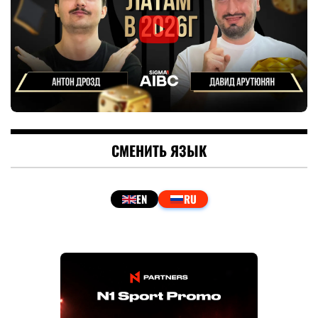
СМЕНИТЬ ЯЗЫК