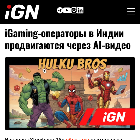
Skip
to
content
iGaming-оператор
ы в Индии
продвигаются через AI-видео
Издание «Storyboard18»
обратило
внимание на