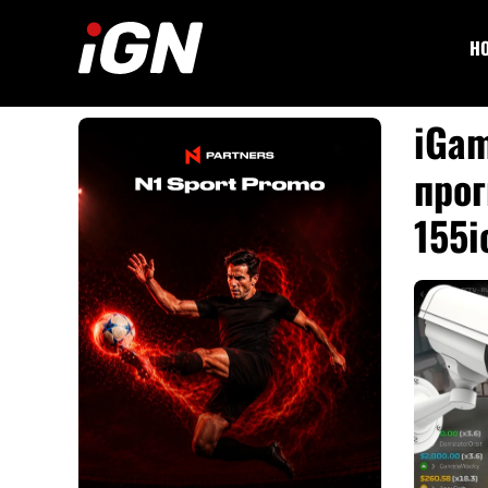
Skip
to
Н
content
iGam
прог
155i