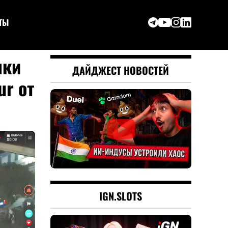
ТЫ
нки
ДАЙДЖЕСТ НОВОСТЕЙ
ur от
IGN.SLOTS