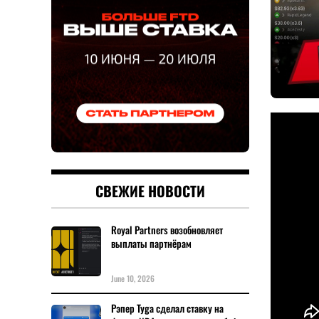
СВЕЖИЕ НОВОСТИ
Royal Partners возобновляет
выплаты партнёрам
June 10, 2026
Рэпер Tyga сделал ставку на