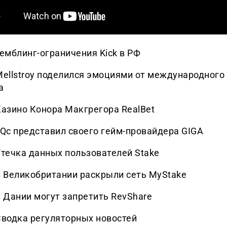
емблинг-ограничения Kick в РФ
ellstroy поделился эмоциями от международного
а
азино Конора Макгрегора RealBet
Qc представил своего гейм-провайдера GIGA
течка данных пользователей Stake
 Великобритании раскрыли сеть MyStake
 Дании могут запретить RevShare
водка регуляторных новостей