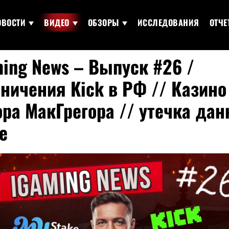
ОВОСТИ
ВИДЕО
ОБЗОРЫ
ИССЛЕДОВАНИЯ
ОТЧЕ
ing News – Выпуск #26 /
ничения Kick в РФ // Казино
ра МакГрегора // утечка да
e