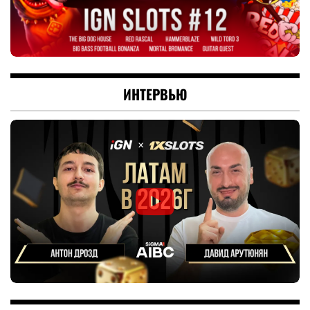
ИНТЕРВЬЮ