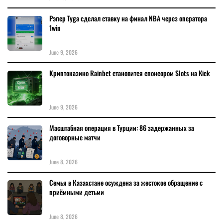
Рэпер Tyga сделал ставку на финал NBA через оператора
1win
June 9, 2026
Криптоказино Rainbet становится спонсором Slots на Kick
June 9, 2026
Масштабная операция в Турции: 86 задержанных за
договорные матчи
June 8, 2026
Семья в Казахстане осуждена за жестокое обращение с
приёмными детьми
June 8, 2026