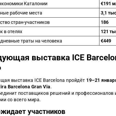
экономики Каталонии
€191 м
ные рабочие места
3,1 ты
ство стран-участников
186
к в отелях
121 ты
дневные траты на человека
€449
ующая выставка ICE Barcelo
6
щая выставка ICE Barcelona пройдёт
19–21 январ
ira Barcelona Gran Via
.
ъединит поставщиков решений и профессионалов 
ии со всего мира.
ожидает участников