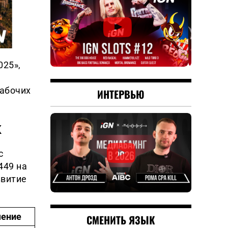
025»,
рабочих
ИНТЕРВЬЮ
к
с
449 на
звитие
чение
СМЕНИТЬ ЯЗЫК