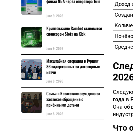
финал NBA через оператора 1win
Доход 
Создан
June 9, 2026
Количе
Криптоказино Rainbet становится
спонсором Slots на Kick
Ночёво
Средне
June 9, 2026
Масштабная операция в Турции:
След
86 задержанных за договорные
матчи
202
June 8, 2026
Следую
Семья в Казахстане осуждена за
жестокое обращение с
года
в
F
приёмными детьми
Она об
June 8, 2026
индустр
Что 