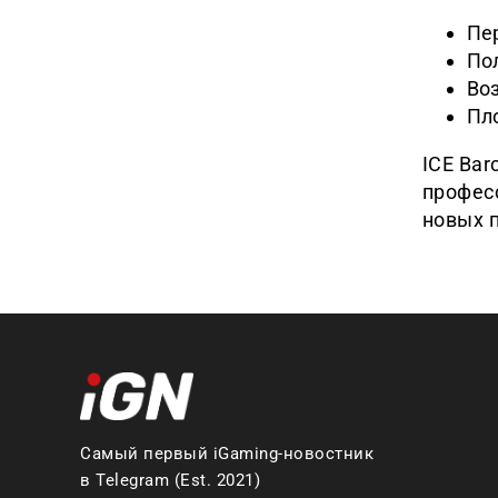
Пе
По
Во
Пло
ICE Bar
профес
новых 
Самый первый iGaming-новостник
в Telegram (Est. 2021)