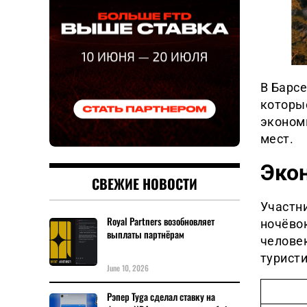
В Барс
которые
экономи
мест.
Эко
СВЕЖИЕ НОВОСТИ
Участни
Royal Partners возобновляет
ночёвок
выплаты партнёрам
челове
туристи
June 10, 2026
Рэпер Tyga сделал ставку на