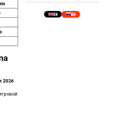
лн
с
с
na
я 2026
игровой