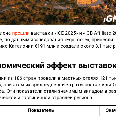
елоне
прошли
выставки «ICE 2025» и «iGB Affiliate 2
, по данным исследования «Equimore», принесли
ке Каталонии €191 млн и создали около 3,1 тыс 
номический эффект выставо
ки из 186 стран провели в местных отелях 121 ты
, при этом их среднедневные траты составляли €
ка. Эти показатели стали значимым вкладом в ра
ческой и гостиничной отраслей региона:
Показатель
Зна