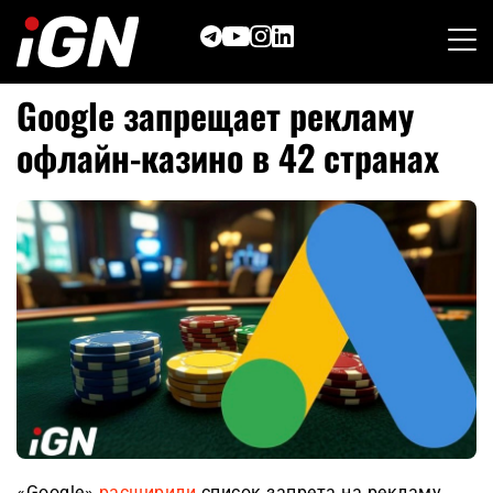
Skip
to
content
Google запрещает рекламу
офлайн-казино в 42 странах
«Google»
расширили
список запрета на рекламу