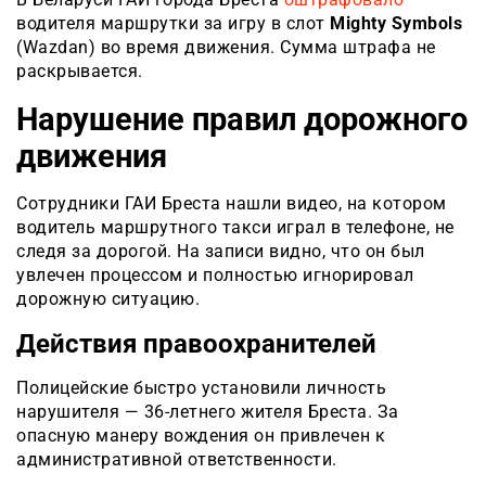
водителя маршрутки за игру в слот
Mighty Symbols
(Wazdan) во время движения. Сумма штрафа не
раскрывается.
Нарушение правил дорожного
движения
Сотрудники ГАИ Бреста нашли видео, на котором
водитель маршрутного такси играл в телефоне, не
следя за дорогой. На записи видно, что он был
увлечен процессом и полностью игнорировал
дорожную ситуацию.
Действия правоохранителей
Полицейские быстро установили личность
нарушителя — 36-летнего жителя Бреста. За
опасную манеру вождения он привлечен к
административной ответственности.