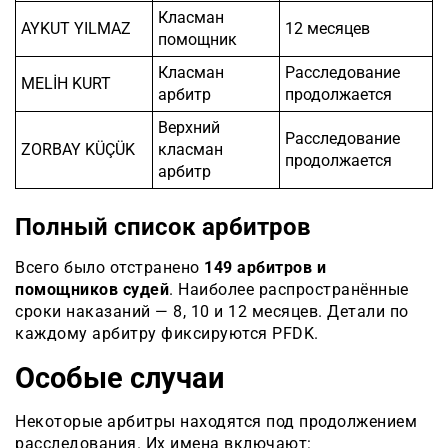
Класман
AYKUT YILMAZ
12 месяцев
помощник
Класман
Расследование
MELİH KURT
арбитр
продолжается
Верхний
Расследование
ZORBAY KÜÇÜK
класман
продолжается
арбитр
Полный список арбитров
Всего было отстранено
149 арбитров и
помощников судей
. Наиболее распространённые
сроки наказаний — 8, 10 и 12 месяцев. Детали по
каждому арбитру фиксируются PFDK.
Особые случаи
Некоторые арбитры находятся под продолжением
расследования. Их имена включают: