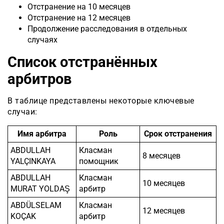
Отстранение на 10 месяцев
Отстранение на 12 месяцев
Продолжение расследования в отдельных
случаях
Список отстранённых
арбитров
В таблице представлены некоторые ключевые
случаи:
Имя арбитра
Роль
Срок отстранения
ABDULLAH
Класман
8 месяцев
YALÇINKAYA
помощник
ABDULLAH
Класман
10 месяцев
MURAT YOLDAŞ
арбитр
ABDÜLSELAM
Класман
12 месяцев
KOÇAK
арбитр