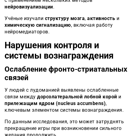
с применением нескольких методов
нейровизуализации
.
Учёные изучали
структуру мозга
,
активность
и
химическую сигнализацию
, включая работу
нейромедиаторов.
Нарушения контроля и
системы вознаграждения
Ослабление фронто-стриатальных
связей
У людей с лудоманией выявлены ослабленные
связи между
дорсолатеральной лобной корой
и
прилежащим ядром (nucleus accumbens)
,
ключевым элементом системы вознаграждения.
По данным исследования, это может затруднять
прекращение игры при возникновении сильного
желания продолжить.