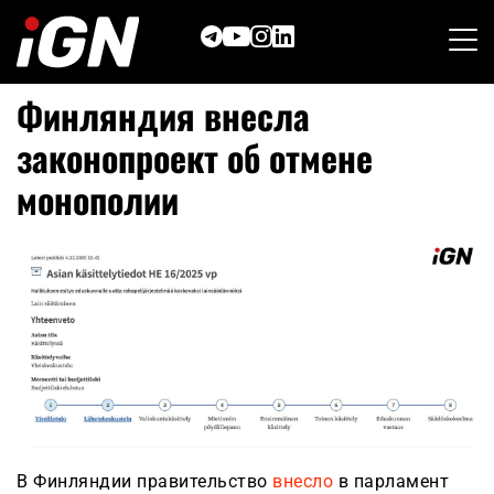
Skip
to
content
Финляндия внесла
законопроект об отмене
монополии
В Финляндии правительство
внесло
в парламент