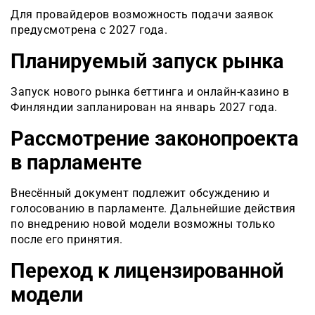
Для провайдеров возможность подачи заявок
предусмотрена с 2027 года.
Планируемый запуск рынка
Запуск нового рынка беттинга и онлайн-казино в
Финляндии запланирован на январь 2027 года.
Рассмотрение законопроекта
в парламенте
Внесённый документ подлежит обсуждению и
голосованию в парламенте. Дальнейшие действия
по внедрению новой модели возможны только
после его принятия.
Переход к лицензированной
модели