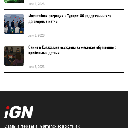
June 9, 2026
Масштабная операция в Турции: 86 задержанных за
договорные матчи
June 8, 2026
Семья в Казахстане осуждена за жестокое обращение с
приёмными детьми
June 8, 2026
Самый первый iGaming-новостник