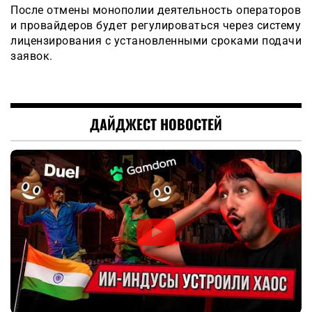
После отмены монополии деятельность операторов
и провайдеров будет регулироваться через систему
лицензирования с установленными сроками подачи
заявок.
ДАЙДЖЕСТ НОВОСТЕЙ