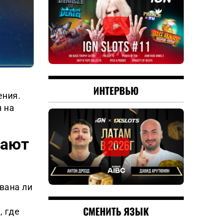
ИНТЕРВЬЮ
ения.
н на
вают
вана ли
СМЕНИТЬ ЯЗЫК
, где