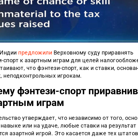
 Индии
предложили
Верховному суду приравнять
и-спорт к азартным играм для целей налогооблож
таивают, что фэнтези-спорт, как и ставки, основа
х, неподконтрольных игрокам.
ему фэнтези-спорт приравни
зартным играм
льство утверждает, что независимо от того, осно
 навыке или на удаче, любые ставки на результат
ся азартной игрой. Это касается даже тех штатов