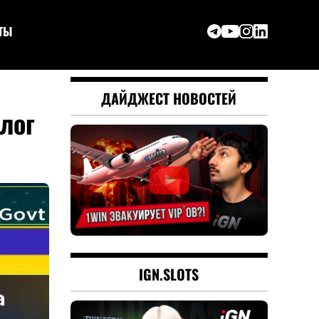
ТЫ
ДАЙДЖЕСТ НОВОСТЕЙ
лог
IGN.SLOTS