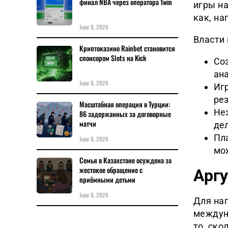
финал NBA через оператора 1win
игры н
как, на
June 9, 2026
Власти 
Криптоказино Rainbet становится
спонсором Slots на Kick
Соз
ана
June 9, 2026
Игр
рез
Масштабная операция в Турции:
Нез
86 задержанных за договорные
матчи
дел
Пла
June 8, 2026
мо
Семья в Казахстане осуждена за
жестокое обращение с
Арг
приёмными детьми
June 8, 2026
Для наг
междун
то, ско