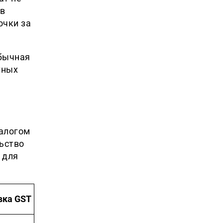
 в
очки за
обычная
тных
налогом
льство
 для
вка GST