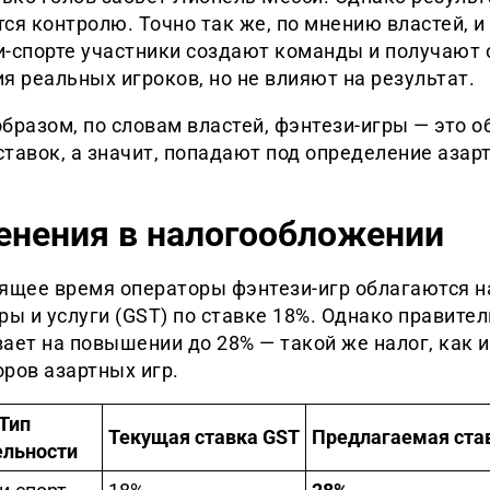
ся контролю. Точно так же, по мнению властей, и
и-спорте участники создают команды и получают 
я реальных игроков, но не влияют на результат.
бразом, по словам властей, фэнтези-игры — это 
тавок, а значит, попадают под определение азар
енения в налогообложении
оящее время операторы фэнтези-игр облагаются 
ры и услуги (GST) по ставке 18%. Однако правите
ает на повышении до 28% — такой же налог, как и
ров азартных игр.
Тип
Текущая ставка GST
Предлагаемая ста
ельности