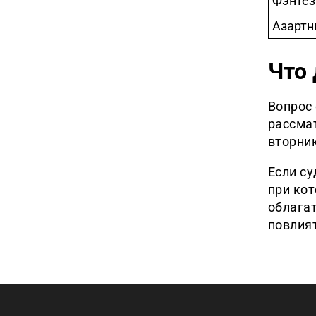
Фэнтез
Азартн
Что
Вопрос
рассма
вторник
Если су
при ко
облагат
повлият