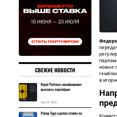
Федера
переда
регули
парлам
новые 
СВЕЖИЕ НОВОСТИ
гемблин
в игорн
Royal Partners возобновляет
выплаты партнёрам
Нап
пре
June 10, 2026
Рэпер Tyga сделал ставку на
Комисс