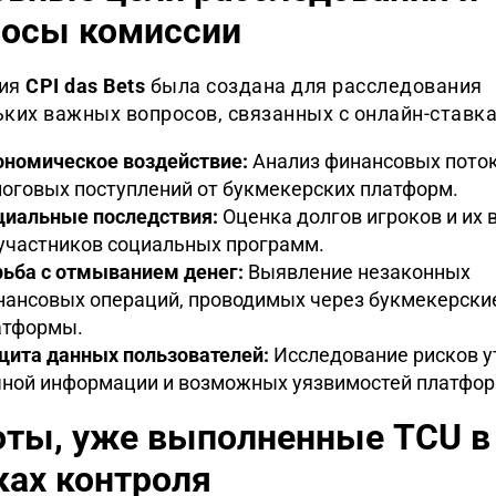
росы комиссии
сия
CPI das Bets
была создана для расследования
ких важных вопросов, связанных с онлайн-ставк
ономическое воздействие:
Анализ финансовых поток
оговых поступлений от букмекерских платформ.
циальные последствия:
Оценка долгов игроков и их 
участников социальных программ.
рьба с отмыванием денег:
Выявление незаконных
нансовых операций, проводимых через букмекерски
атформы.
щита данных пользователей:
Исследование рисков у
чной информации и возможных уязвимостей платфор
оты, уже выполненные TCU в
ках контроля