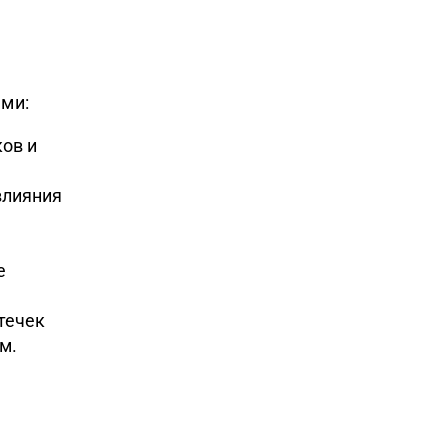
ами:
ов и
влияния
е
течек
м.