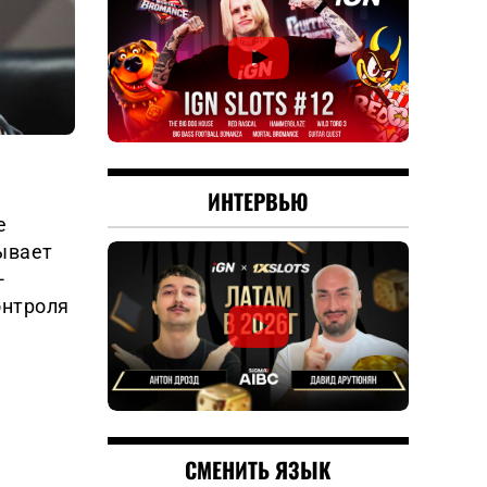
ИНТЕРВЬЮ
е
ывает
-
онтроля
СМЕНИТЬ ЯЗЫК