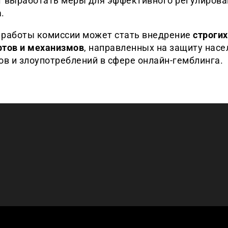
т выработать меры для эффективного регулирова
.
 работы комиссии может стать внедрение
строгих
ртов и механизмов
, направленных на защиту насе
ов и злоупотреблений в сфере онлайн-гемблинга.