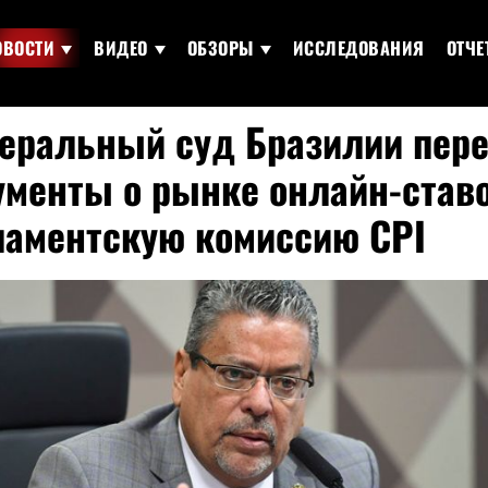
ОВОСТИ
ВИДЕО
ОБЗОРЫ
ИССЛЕДОВАНИЯ
ОТЧЕ
еральный суд Бразилии пер
ументы о рынке онлайн-ставо
ламентскую комиссию CPI