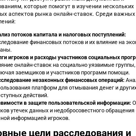
ованиям, которые помогут в изучении нескольких
ых аспектов рынка онлайн-ставок. Среди важных
лений:
лиз потоков капитала и налоговых поступлений:
ледование финансовых потоков и их влияние на эк
раны.
ги игроков и расходы участников социальных прог
яние онлайн-ставок на социально уязвимые группы,
лючая заемщиков и участников программ помощи.
сследование незаконных финансовых операций:
Ана
ользования платформ для отмывания денег и други
ступных действий.
звимости в защите пользовательской информации:
О
ков утечек данных и недобросовестного обращения 
чной информацией игроков.
овные цели расследования и