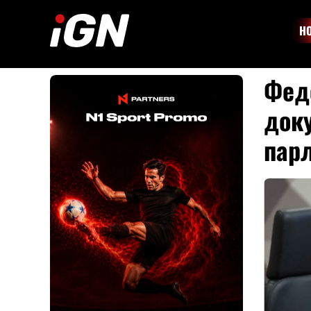
Skip
to
Н
content
Фед
док
пар