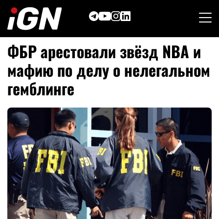
Skip
to
content
ФБР арестовали звёзд NBA и
мафию по делу о нелегальном
гемблинге