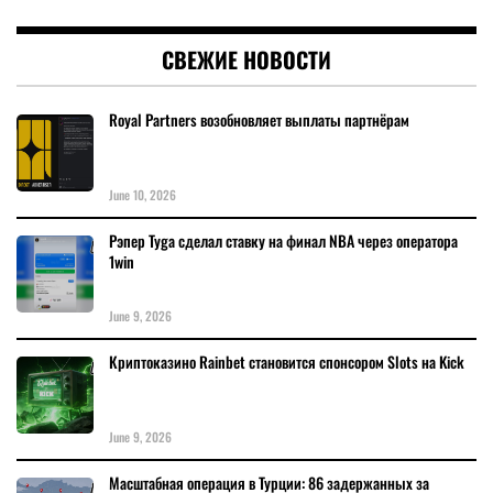
СВЕЖИЕ НОВОСТИ
Royal Partners возобновляет выплаты партнёрам
June 10, 2026
Рэпер Tyga сделал ставку на финал NBA через оператора
1win
June 9, 2026
Криптоказино Rainbet становится спонсором Slots на Kick
June 9, 2026
Масштабная операция в Турции: 86 задержанных за