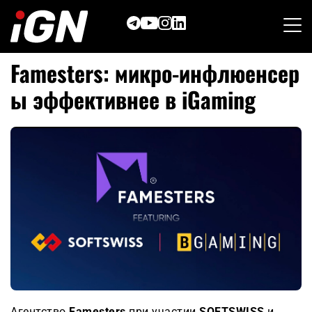
Skip
to
content
Famesters: микро-инфлюенсер
ы эффективнее в iGaming
Агентство
Famesters
при участии
SOFTSWISS
и