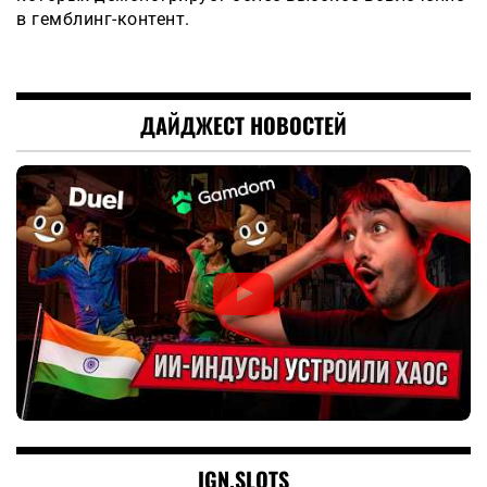
в гемблинг-контент.
ДАЙДЖЕСТ НОВОСТЕЙ
IGN.SLOTS