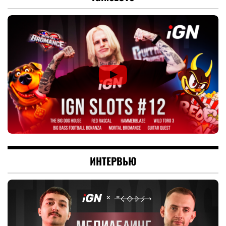
ИНТЕРВЬЮ