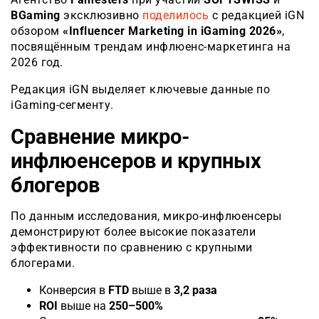
BGaming
эксклюзивно
поделилось
с редакцией iGN
обзором
«Influencer Marketing in iGaming 2026»
,
посвящённым трендам инфлюенс-маркетинга на
2026 год.
Редакция iGN выделяет ключевые данные по
iGaming-сегменту.
Сравнение микро-
инфлюенсеров и крупных
блогеров
По данным исследования, микро-инфлюенсеры
демонстрируют более высокие показатели
эффективности по сравнению с крупными
блогерами.
Конверсия в
FTD
выше в
3,2 раза
ROI
выше на
250–500%