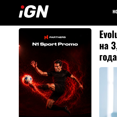
Skip
to
Н
content
Evol
на 3
года