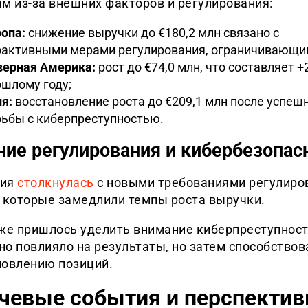
м из-за внешних факторов и регулирования:
опа:
снижение выручки до €180,2 млн связано с
оактивными мерами регулирования, ограничивающим
верная Америка:
рост до €74,0 млн, что составляет +
шлому году;
я:
восстановление роста до €209,1 млн после успеш
ьбы с киберпреступностью.
ние регулирования и кибербезопас
ния
столкнулась
с новыми требованиями регулиро
, которые замедлили темпы роста выручки.
же пришлось уделить внимание киберпреступност
о повлияло на результаты, но затем способствов
новлению позиций.
чевые события и перспектив