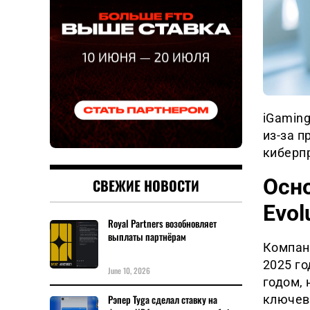
iGaming
из-за п
киберп
Осн
СВЕЖИЕ НОВОСТИ
Evol
Royal Partners возобновляет
выплаты партнёрам
Компани
2025 го
June 10, 2026
годом,
Рэпер Tyga сделал ставку на
ключев