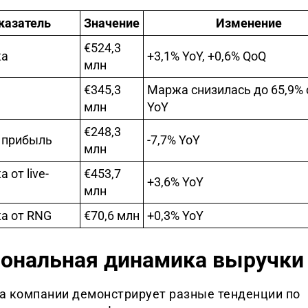
казатель
Значение
Изменение
€524,3
ка
+3,1% YoY, +0,6% QoQ
млн
€345,3
Маржа снизилась до 65,9% 
млн
YoY
€248,3
 прибыль
-7,7% YoY
млн
 от live-
€453,7
+3,6% YoY
млн
а от RNG
€70,6 млн
+0,3% YoY
иональная динамика выручки
а компании демонстрирует разные тенденции по