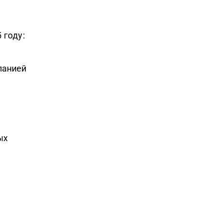
 году:
панией
ых