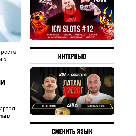
 роста
ИНТЕРВЬЮ
м с
и
вартал
шлым
СМЕНИТЬ ЯЗЫК