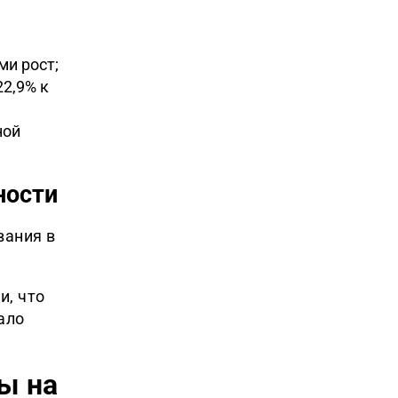
и рост;
22,9% к
ной
ности
вания в
и, что
ало
ы на