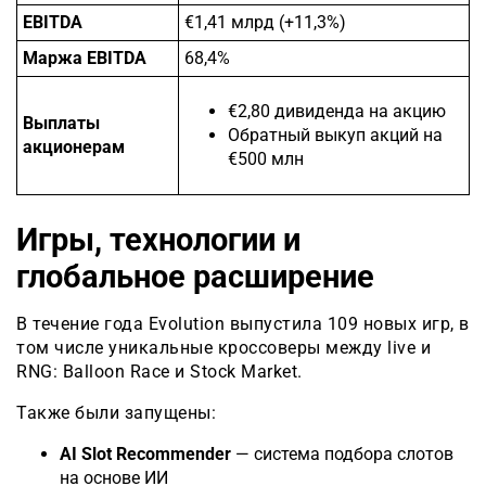
EBITDA
€1,41 млрд (+11,3%)
Маржа EBITDA
68,4%
€2,80 дивиденда на акцию
Выплаты
Обратный выкуп акций на
акционерам
€500 млн
Игры, технологии и
глобальное расширение
В течение года Evolution выпустила 109 новых игр, в
том числе уникальные кроссоверы между live и
RNG: Balloon Race и Stock Market.
Также были запущены:
AI Slot Recommender
— система подбора слотов
на основе ИИ