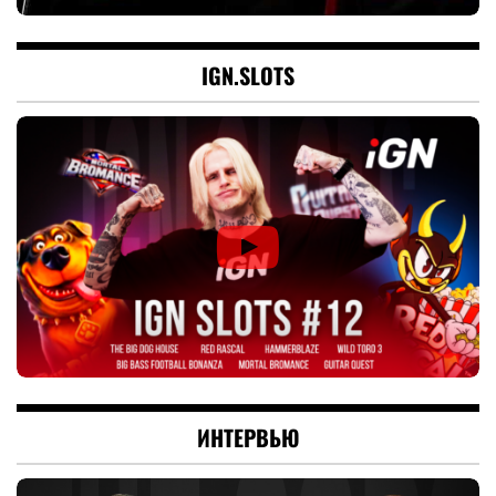
IGN.SLOTS
ИНТЕРВЬЮ