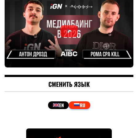
СМЕНИТЬ ЯЗЫК