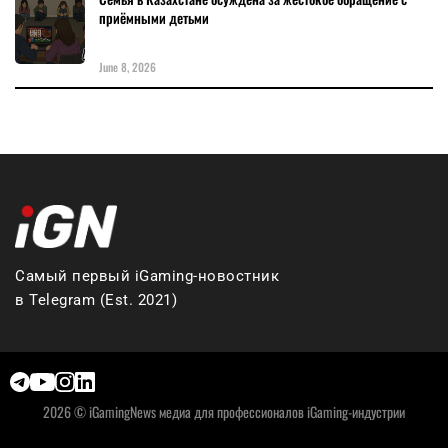
приёмными детьми
June 8, 2026
Самый первый iGaming-новостник
в Telegram (Est. 2021)
2026 © iGamingNews медиа для профессионалов iGaming-индустрии