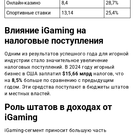
Онлайн-казино
8,4
28,7%
Спортивные ставки
13,14
25,4%
Влияние iGaming на
налоговые поступления
Одним из результатов успешного года для игорной
индустрии стало значительное увеличение
налоговых поступлений. В 2024 году игорный
бизнес в США заплатил
$15,66 млрд
налогов, что
на
8,5%
больше по сравнению с предыдущим
годом. Эти средства поступают в бюджеты штатов
и местных властей.
Роль штатов в доходах от
iGaming
iGaming-сегмент приносит большую часть