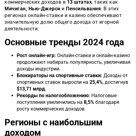
коммерческих доходов в
13 штатах
, таких как
Мичиган, Нью-Джерси
и
Пенсильвания
. В этих
регионах онлайн-ставки и казино обеспечивают
значительную долю общего дохода от игорной
деятельности.
Основные тренды 2024 года
Рост онлайн-игр:
Онлайн-ставки и онлайн-казино
продолжают набирать популярность, увеличивая
доходы индустрии.
Блокираторы на спортивные ставки:
Доходы от
спортивных ставок выросли на
25,4%
, достигнув
$13,71 млрд
.
Рекорды по налогообложению:
Налоговые
поступления увеличились на
8,5%
благодаря
росту коммерческих доходов.
Регионы с наибольшим
доходом