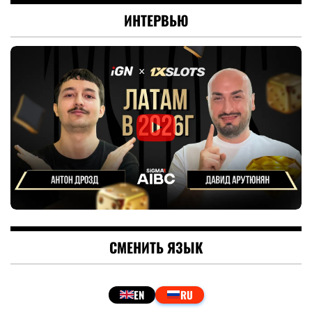
ИНТЕРВЬЮ
СМЕНИТЬ ЯЗЫК