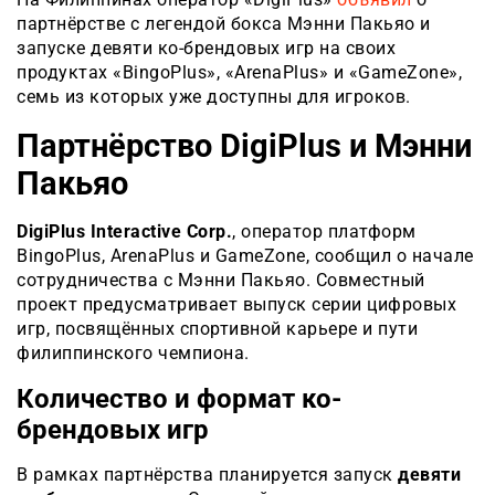
партнёрстве с легендой бокса Мэнни Пакьяо и
запуске девяти ко-брендовых игр на своих
продуктах «BingoPlus», «ArenaPlus» и «GameZone»,
семь из которых уже доступны для игроков.
Партнёрство DigiPlus и Мэнни
Пакьяо
DigiPlus Interactive Corp.
, оператор платформ
BingoPlus, ArenaPlus и GameZone, сообщил о начале
сотрудничества с Мэнни Пакьяо. Совместный
проект предусматривает выпуск серии цифровых
игр, посвящённых спортивной карьере и пути
филиппинского чемпиона.
Количество и формат ко-
брендовых игр
В рамках партнёрства планируется запуск
девяти