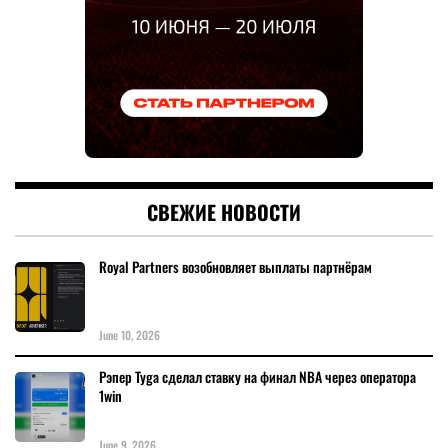
СВЕЖИЕ НОВОСТИ
Royal Partners возобновляет выплаты партнёрам
June 10, 2026
Рэпер Tyga сделал ставку на финал NBA через оператора
1win
June 9, 2026