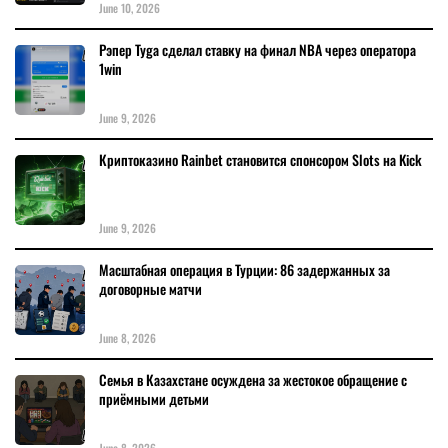
June 10, 2026
Рэпер Tyga сделал ставку на финал NBA через оператора
1win
June 9, 2026
Криптоказино Rainbet становится спонсором Slots на Kick
June 9, 2026
Масштабная операция в Турции: 86 задержанных за
договорные матчи
June 8, 2026
Семья в Казахстане осуждена за жестокое обращение с
приёмными детьми
June 8, 2026