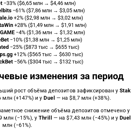
t
−33% ($6,65 млн → $4,46 млн)
lbits
−61% ($7,86 млн → $3,05 млн)
le.io
+2% ($2,98 млн → $3,02 млн)
taWin
+28% ($1,49 млн → $1,91 млн)
.GAME
−4% ($1,36 млн → $1,32 млн)
eBet
−10% ($1,38 млн → $1,25 млн)
ated
−25% ($873 тыс → $655 тыс)
ps.gg
+12% ($565 тыс → $630 тыс)
ckBet
−56% ($304 тыс → $132 тыс)
чевые изменения за период
ьший рост объёма депозитов зафиксирован у
Sta
6 млн (+147%) и у
Duel
— на $8,7 млн (+38%).
заметное снижение объёма депозитов отмечено 
9 млн (−15%), у
Thrill
— на $7,43 млн (−45%) и у
Duel
1 млн (−61%).