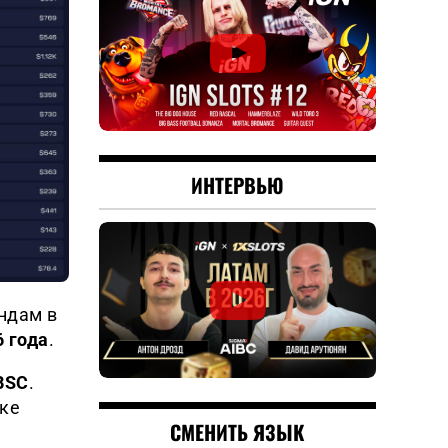
ИНТЕРВЬЮ
ндам в
6 года
.
BSC
.
ке
СМЕНИТЬ ЯЗЫК