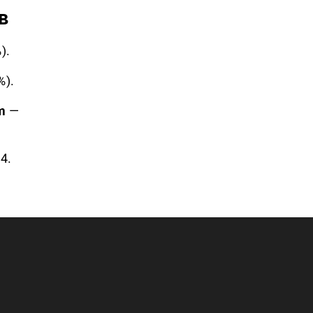
в
).
%).
m
—
4.