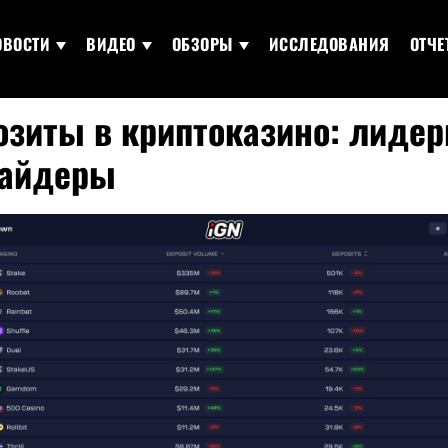
ОВОСТИ
ВИДЕО
ОБЗОРЫ
ИССЛЕДОВАНИЯ
ОТЧЕ
озиты в криптоказино: лидер
сайдеры