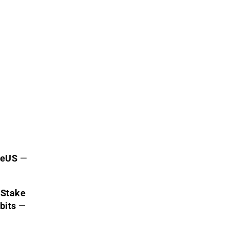
keUS
—
у
Stake
bits
—