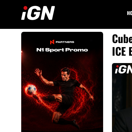
Skip
to
Н
content
Cube
ICE 