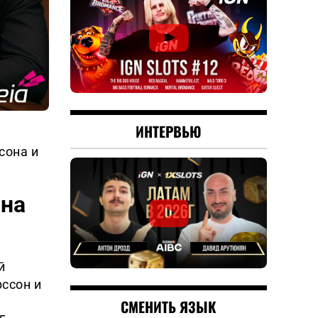
ИНТЕРВЬЮ
сона и
ана
й
рссон и
СМЕНИТЬ ЯЗЫК