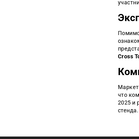
участни
Эксп
Помимо
ознако
предст
Cross T
Ком
Маркети
что ком
2025 и 
стенда.