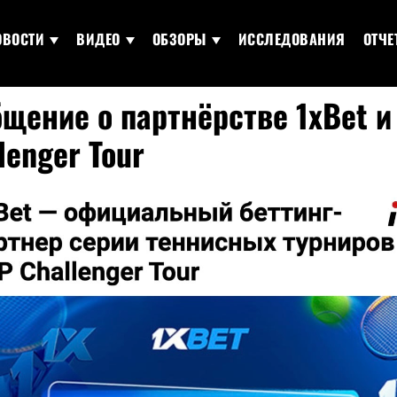
ОВОСТИ
ВИДЕО
ОБЗОРЫ
ИССЛЕДОВАНИЯ
ОТЧЕ
щение о партнёрстве 1xBet и
lenger Tour