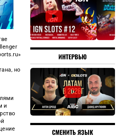
тве
lenger
orts.ru»
ИНТЕРВЬЮ
ана, но
елями
м и
ерство
ой
щение
СМЕНИТЬ ЯЗЫК