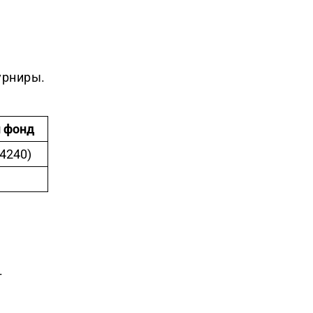
урниры.
 фонд
$4240)
т