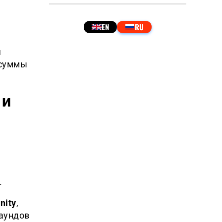
я
 суммы
 и
.
nity
,
раундов