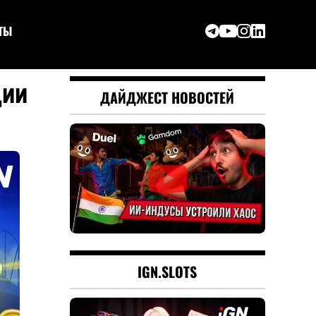
ТЫ
дии
ДАЙДЖЕСТ НОВОСТЕЙ
IGN.SLOTS