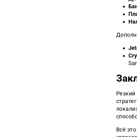
Ба
Пл
На
Дополн
Jet
Cry
Sa
Зак
Резкий 
стратег
локали
способ
Всё эт