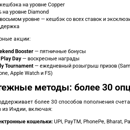
кешбэка на уровне Copper
 на уровне Diamond
восьмом уровне — кешбэк со всех ставок и эксклюз
ддержка
рные акции:
ekend Booster
— пятничные бонусы
 Play Day
— воскресные награды
ly Tournament
— ежедневный розыгрыш призов (Sam
one, Apple Watch и FS)
тежные методы: более 30 оп
оддерживает более 30 способов пополнения счета
 из Индии, включая:
ектронные кошельки:
UPI, PayTM, PhonePe, Bharat, P