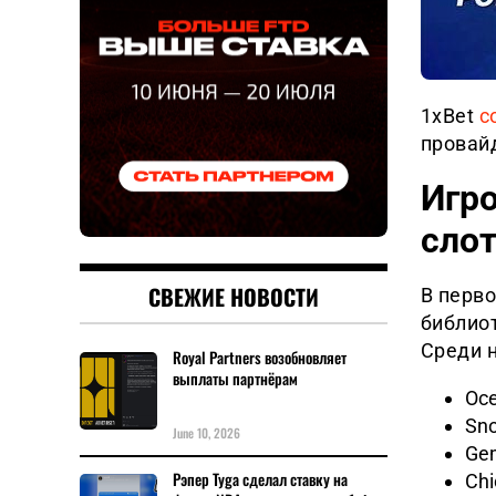
1xBet
с
провайд
Игро
сло
СВЕЖИЕ НОВОСТИ
В перво
библиот
Среди н
Royal Partners возобновляет
выплаты партнёрам
Oce
Sno
June 10, 2026
Gem
Рэпер Tyga сделал ставку на
Chi