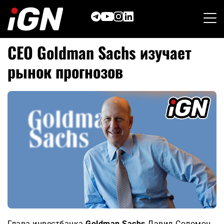
Skip
to
content
CEO Goldman Sachs изучает
рынок прогнозов
Глава инвестбанка
Goldman Sachs
Дэвид Соломон