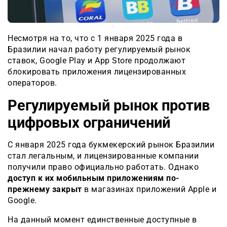
Несмотря на то, что с 1 января 2025 года в
Бразилии начал работу регулируемый рынок
ставок, Google Play и App Store продолжают
блокировать приложения лицензированных
операторов.
Регулируемый рынок против
цифровых ограничений
С января 2025 года букмекерский рынок Бразилии
стал легальным, и лицензированные компании
получили право официально работать. Однако
доступ к их мобильным приложениям по-
прежнему закрыт
в магазинах приложений Apple и
Google.
На данный момент единственные доступные в