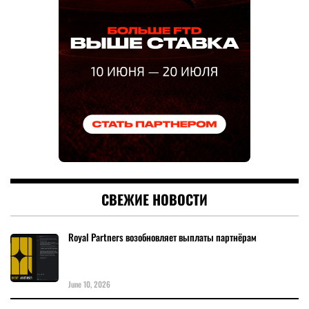
СВЕЖИЕ НОВОСТИ
Royal Partners возобновляет выплаты партнёрам
June 10, 2026