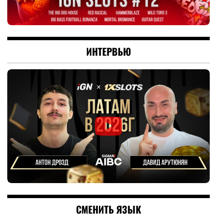
ИНТЕРВЬЮ
СМЕНИТЬ ЯЗЫК