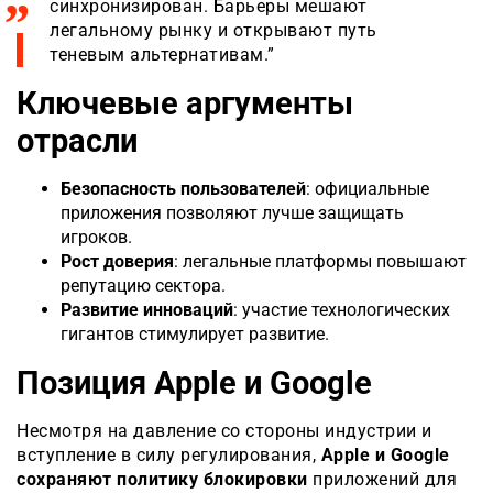
синхронизирован. Барьеры мешают
легальному рынку и открывают путь
теневым альтернативам.”
Ключевые аргументы
отрасли
Безопасность пользователей
: официальные
приложения позволяют лучше защищать
игроков.
Рост доверия
: легальные платформы повышают
репутацию сектора.
Развитие инноваций
: участие технологических
гигантов стимулирует развитие.
Позиция Apple и Google
Несмотря на давление со стороны индустрии и
вступление в силу регулирования,
Apple и Google
сохраняют политику блокировки
приложений для