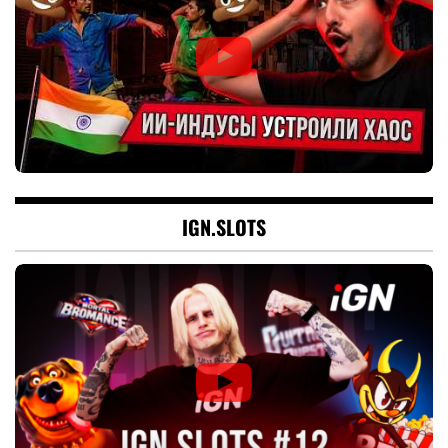
IGN.SLOTS