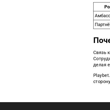
Ро
Амбасс
Партнё
Поч
Связь к
Сотрудн
делая е
Playbet
сторон