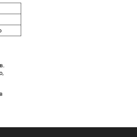
o
в.
o,
в