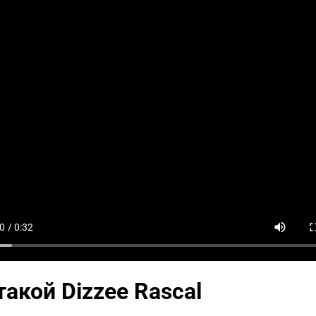
такой Dizzee Rascal