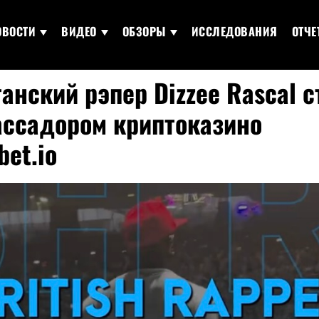
ОВОСТИ
ВИДЕО
ОБЗОРЫ
ИССЛЕДОВАНИЯ
ОТЧЕ
анский рэпер Dizzee Rascal с
ассадором криптоказино
bet.iо