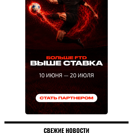
СВЕЖИЕ НОВОСТИ