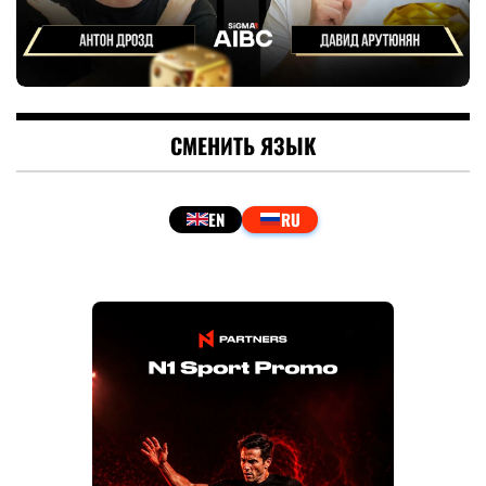
СМЕНИТЬ ЯЗЫК