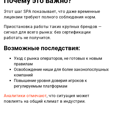
Почему это важно?
Этот шаг SPA показывает, что даже временные
лицензии требуют полного соблюдения норм.
Приостановка работы таких крупных брендов —
сигнал для всего рынка: без сертификации
работать не получится.
Возможные последствия:
Уход с рынка операторов, не готовых к новым
правилам
Освобождение ниши для более законопослушных
компаний
Повышение уровня доверия игроков к
регулируемым платформам
Аналитики отмечают
, что ситуация может
повлиять на общий климат в индустрии.