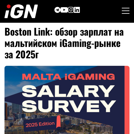
Skip
to
content
Boston Link: обзор зарплат на
мальтийском iGaming-рынке
за 2025г