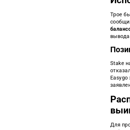
Трое бы
сообщил
баланс
вывода
Позиц
Stake 
отказа
Easygo 
заявле
Расп
выи
Для пр