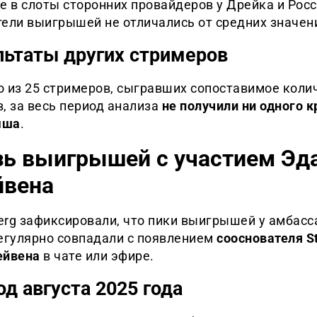
е в слоты сторонних провайдеров у Дрейка и Рос
тели выигрышей не отличались от средних значен
льтаты других стримеров
о из 25 стримеров, сыгравших сопоставимое коли
, за весь период анализа
не получили ни одного к
ыша
.
зь выигрышей с участием Эд
йвена
erg зафиксировали, что пики выигрышей у амбасс
регулярно совпадали с появлением
сооснователя S
ейвена
в чате или эфире.
д августа 2025 года