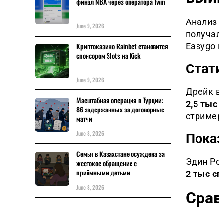
финал NBA через оператора 1win
Анализ
June 9, 2026
получа
Easygo 
Криптоказино Rainbet становится
спонсором Slots на Kick
Стат
June 9, 2026
Дрейк 
Масштабная операция в Турции:
2,5 тыс
86 задержанных за договорные
стриме
матчи
June 8, 2026
Пока
Семья в Казахстане осуждена за
Эдин Р
жестокое обращение с
приёмными детьми
2 тыс с
June 8, 2026
Сра