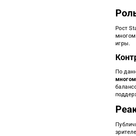
Рол
Рост St
многом
игры.
Конт
По дан
многом
баланс
поддер
Реак
Публич
зрителе