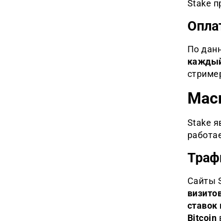
Stake 
Опла
По дан
каждый
стриме
Мас
Stake я
работае
Траф
Сайты 
визито
ставок 
Bitcoin