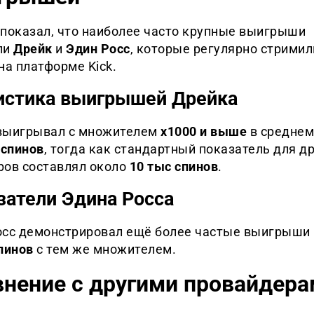
 показал, что наиболее часто крупные выигрыши
ли
Дрейк
и
Эдин Росс
, которые регулярно стримил
на платформе Kick.
истика выигрышей Дрейка
выигрывал с множителем
x1000 и выше
в средне
 спинов
, тогда как стандартный показатель для д
ров составлял около
10 тыс спинов
.
затели Эдина Росса
осс демонстрировал ещё более частые выигрыши
пинов
с тем же множителем.
внение с другими провайдер