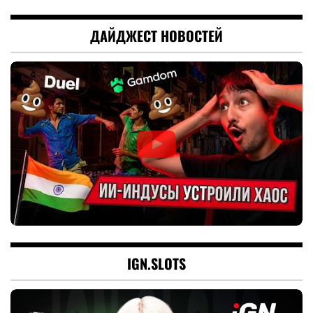
ДАЙДЖЕСТ НОВОСТЕЙ
IGN.SLOTS