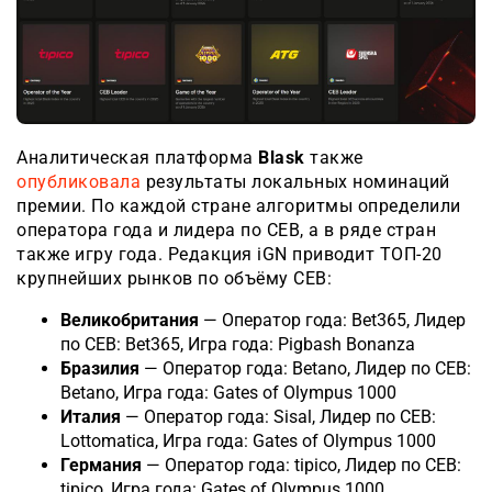
Аналитическая платформа
Blask
также
опубликовала
результаты локальных номинаций
премии. По каждой стране алгоритмы определили
оператора года и лидера по CEB, а в ряде стран
также игру года. Редакция iGN приводит ТОП-20
крупнейших рынков по объёму CEB:
Великобритания
— Оператор года: Bet365, Лидер
по CEB: Bet365, Игра года: Pigbash Bonanza
Бразилия
— Оператор года: Betano, Лидер по CEB:
Betano, Игра года: Gates of Olympus 1000
Италия
— Оператор года: Sisal, Лидер по CEB:
Lottomatica, Игра года: Gates of Olympus 1000
Германия
— Оператор года: tipico, Лидер по CEB:
tipico, Игра года: Gates of Olympus 1000