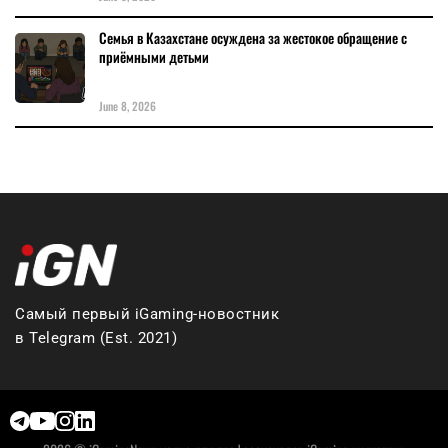
Семья в Казахстане осуждена за жестокое обращение с
приёмными детьми
June 8, 2026
Самый первый iGaming-новостник
в Telegram (Est. 2021)