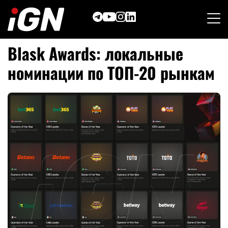
Skip
to
content
Blask Awards: локальные
номинации по ТОП-20 рынкам