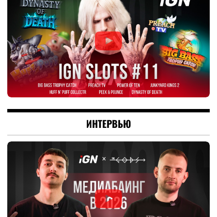
ИНТЕРВЬЮ