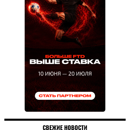
СВЕЖИЕ НОВОСТИ