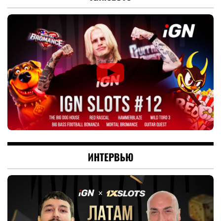
ИНТЕРВЬЮ