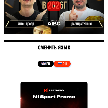
СМЕНИТЬ ЯЗЫК