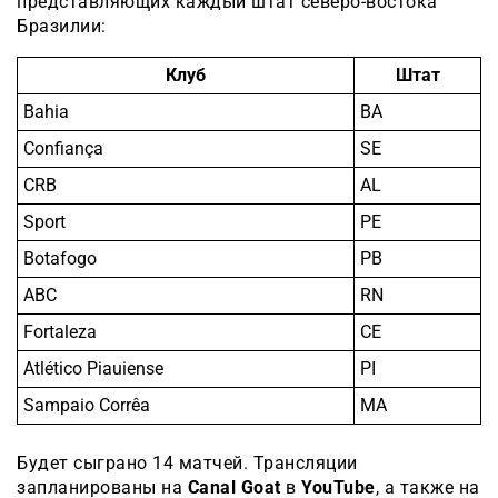
представляющих каждый штат северо-востока
Бразилии:
Клуб
Штат
Bahia
BA
Confiança
SE
CRB
AL
Sport
PE
Botafogo
PB
ABC
RN
Fortaleza
CE
Atlético Piauiense
PI
Sampaio Corrêa
MA
Будет сыграно 14 матчей. Трансляции
запланированы на
Canal Goat
в
YouTube
, а также на