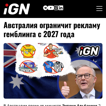
Skip
to
content
Австралия ограничит рекламу
гемблинга с 2027 года
В Австралии премьер-министр
Энтони Альбанезе
2