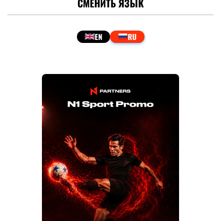
СМЕНИТЬ ЯЗЫК