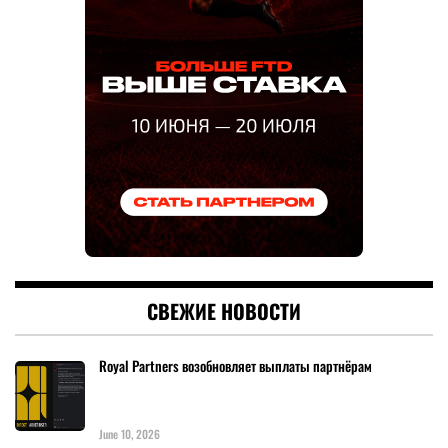
СВЕЖИЕ НОВОСТИ
Royal Partners возобновляет выплаты партнёрам
June 10, 2026