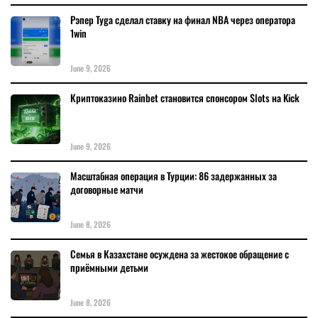
Рэпер Tyga сделал ставку на финал NBA через оператора
1win
June 9, 2026
Криптоказино Rainbet становится спонсором Slots на Kick
June 9, 2026
Масштабная операция в Турции: 86 задержанных за
договорные матчи
June 8, 2026
Семья в Казахстане осуждена за жестокое обращение с
приёмными детьми
June 8, 2026