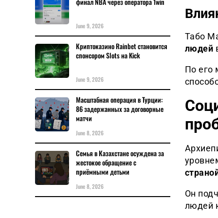
финал NBA через оператора 1win
Влия
June 9, 2026
Табо М
Криптоказино Rainbet становится
людей
спонсором Slots на Kick
По его 
June 9, 2026
способ
Масштабная операция в Турции:
Соц
86 задержанных за договорные
матчи
про
June 8, 2026
Архиеп
Семья в Казахстане осуждена за
уровн
жестокое обращение с
приёмными детьми
страно
June 8, 2026
Он под
людей 