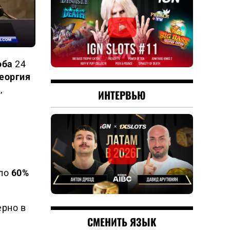
оба
24
Георгия
»
,
ИНТЕРВЬЮ
оло
60%
рно в
СМЕНИТЬ ЯЗЫК