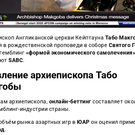
ископ Англиканской церкви Кейптауна
Табо Макг
я в рождественской проповеди в соборе
Святого 
 гемблинг
«формой экономического самолечения
ают
SABC
.
ление архиепископа Табо
гобы
вам архиепископа,
онлайн-беттинг
составляет ок
мблинг-индустрии страны.
объём рынка азартных игр в
ЮАР
он оценил приме
рд
.