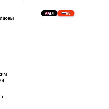
лионы
ким
ии
ет