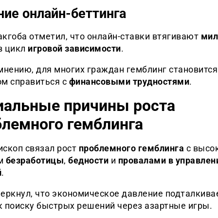
ние онлайн-беттинга
акгоба отметил, что онлайн-ставки втягивают
мил
в цикл
игровой зависимости
.
мнению, для многих граждан гемблинг становится
ом справиться с
финансовыми трудностями
.
иальные причины роста
блемного гемблинга
ископ связал рост
проблемного гемблинга
с высо
ем
безработицы
,
бедности
и
провалами в управлен
й
.
черкнул, что экономическое давление подталкива
к поиску быстрых решений через азартные игры.