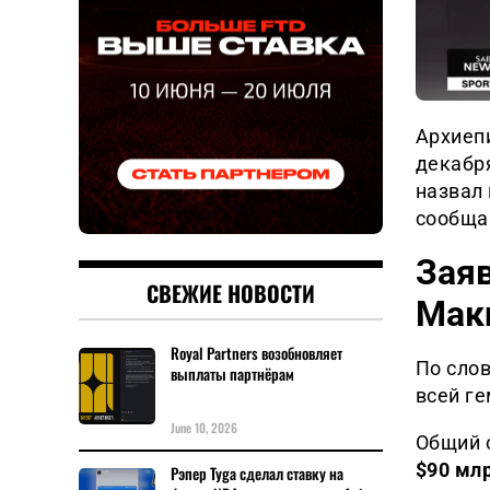
Архиеп
декабр
назвал
сообщ
Заяв
СВЕЖИЕ НОВОСТИ
Мак
Royal Partners возобновляет
По сло
выплаты партнёрам
всей ге
June 10, 2026
Общий 
$90 мл
Рэпер Tyga сделал ставку на