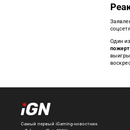
Реак
Заявле
соцсетя
Один из
пожерт
выигры
воскрес
Самый первый iGaming-новостник